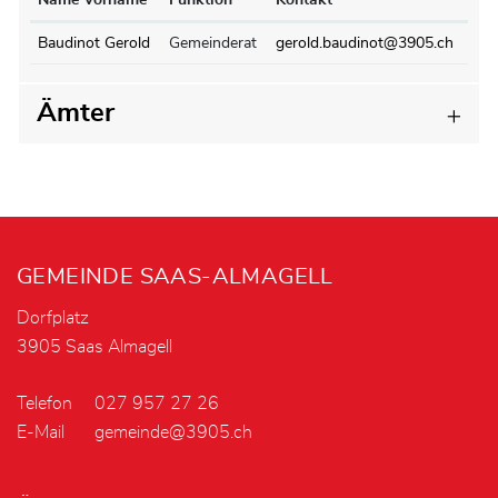
Name Vorname
Funktion
Kontakt
Baudinot Gerold
Gemeinderat
gerold.baudinot@3905.ch
Ämter
Fusszeile
GEMEINDE SAAS-ALMAGELL
Dorfplatz
3905 Saas Almagell
Telefon
027 957 27 26
E-Mail
gemeinde@3905.ch